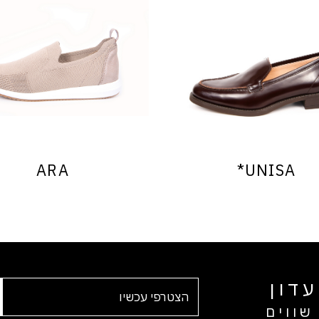
ARA
UNISA*
דון
שווים