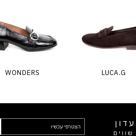
WONDERS
LUCA.G
דון
שווים