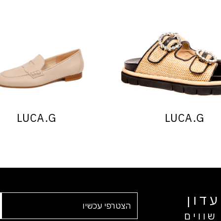
LUCA.G
LUCA.G
דון
שווים