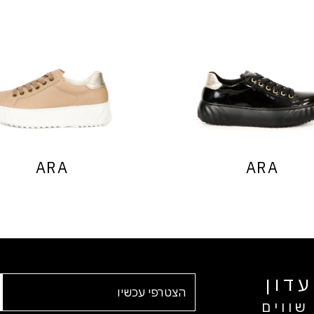
ARA
ARA
דון
שווים