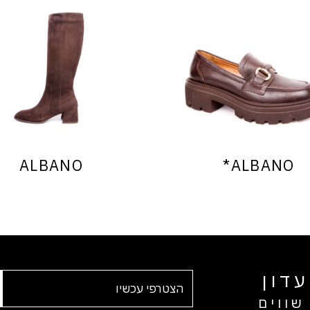
ALBANO
ALBANO*
דון
שווים