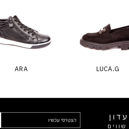
ARA
LUCA.G
דון
שווים