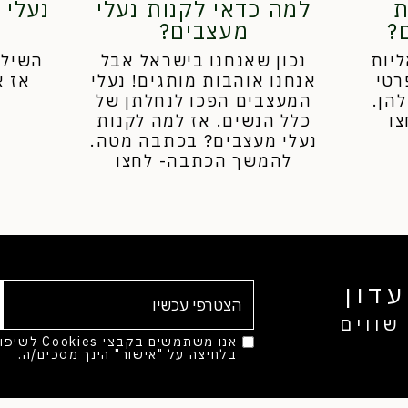
ת
למה כדאי לקנות נעלי
נעלי 
?
מעצבים?
ליות
נכון שאנחנו בישראל אבל
השילוב
רטי
אנחנו אוהבות מותגים! נעלי
אז א
הן.
המעצבים הפכו לנחלתן של
ו
כלל הנשים. אז למה לקנות
נעלי מעצבים? בכתבה מטה.
להמשך הכתבה- לחצו
דון
שווים
אנו משתמשים בק
בלחיצה על "אישור" הינך מסכים/ה.
מד